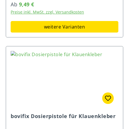
z. B. Liegestellen am Sprunggelenk und
Verdauungsstörungen (Durchfall). BEWI-SAN
Regulärer Preis:
Ab
9,49 €
Zwischenklauenbereich Regeneration der
Prevent C kann in der Umstellungsphase auch
Preise inkl. MwSt. zzgl. Versandkosten
Haut wird durch die Förderung der
in Milchaustauschern eingerührt werden.
Neubildung von Hautzellen stimuliert das
Dieses Futter darf nur an Kälber bis zum Alter
weitere Varianten
Feuchthaltevermögen der Haut wird
von 6 Monaten verfüttert werden.
verbessert. Die Haut (auch Narbengewebe)
Zusammensetzung: Traubenzucker;
wird geschmeidig und elastisch ohne
Molkenpulver; Johannisbrotschrot, gemahlen;
Antibiotika keine Wartezeit keine
Weizenquellstärke; Pflanzenfett, raff. (Raps);
Dokumentationspflicht enthält u. a. das in der
Bockshornkleesaat (0,2 %) Zusatzstoffe je kg
Hautpflege wirkungsvolle Dexpanthenol und
Mischfutter: 200.000 I.E. Vitamin A (3a672a) |
natürliches Oreganoöl (Carvacrol)
42.000 I.E. Vitamin D3 (3a671) | 420 mg
Vitamin E (3a700) | 1.800 mg Vitamin C (3a300)
| 1.200 mg Eisen (Eisen(II)-Glycinchelat-Hydrat,
3b108) | 40 mg Kupfer (Kupfer(II)-
Glycinchelat-Hydrat, 3b413) | 300 mg Mangan
(Mangan(II)-Sulfat, Monohydrat, 3b503) | 300
mg Zink (Zinksulfat, Monohydrat, 3b605) | 2,8
bovifix Dosierpistole für Klauenkleber
mg Selen (Natriumselenit, 3b801) | 300 mg
Beta-Carotin (3a160(a)) Analytische