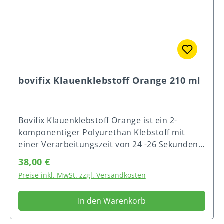
Gebrauch Um beste Ergebnisse zu erzielen
sollte der Klebstoff auf den Block appliziert
werden
bovifix Klauenklebstoff Orange 210 ml
Bovifix Klauenklebstoff Orange ist ein 2-
komponentiger Polyurethan Klebstoff mit
einer Verarbeitungszeit von 24 -26 Sekunden,
der bei Raumtemperatur sehr schnell zu
Regulärer Preis:
38,00 €
verarbeiten ist. Das bedeutet weniger Stress
Preise inkl. MwSt. zzgl. Versandkosten
und Belastung für die Kuh. Das Produkt wurde
entwickelt für das Kleben von Holzklötzen auf
In den Warenkorb
die Klaue. Die Kartusche ist ohne Hilfsmittel
leicht zu öffnen. Reicht für 8 bis 10