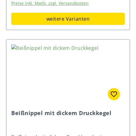
Preise inkl. MwSt. zzgl. Versandkosten
Wasserdurchfluss 222863 68 mm 1/2"
3/8" 6 mm 2,5 l/min (3
weitere Varianten
bar) 222851 72 mm 1/2" 1/2"
8 mm 2 l/min (3 bar) 222864 79
mm 1/2" 3/4" 8 mm
3 l/min (3 bar) 222852 82 mm 3/4"
3/4" 8 mm 3 l/min (3 bar
Beißnippel mit dickem Druckkegel