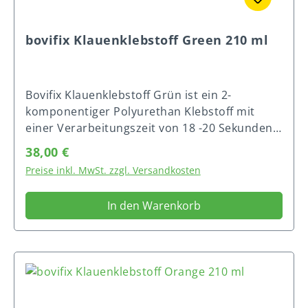
bovifix Klauenklebstoff Green 210 ml
Bovifix Klauenklebstoff Grün ist ein 2-
komponentiger Polyurethan Klebstoff mit
einer Verarbeitungszeit von 18 -20 Sekunden,
der bei Raumtemperatur sehr schnell zu
Regulärer Preis:
38,00 €
verarbeiten ist. Das bedeutet weniger Stress
Preise inkl. MwSt. zzgl. Versandkosten
und Belastung für die Kuh. Das Produkt wurde
entwickelt für das Kleben von Holzklötzen auf
In den Warenkorb
die Klaue. Die Kartusche ist ohne Hilfsmittel
leicht zu öffnen. Reicht für 8 bis 10
Anwendungen Verarbeitungszeit von 18 – 20
sec. Optimale Verarbeitungstemperatur 15°C
– 22°C Entwickelt in Zusammenarbeit mit
Klauenpflegern Nur für den professionellen