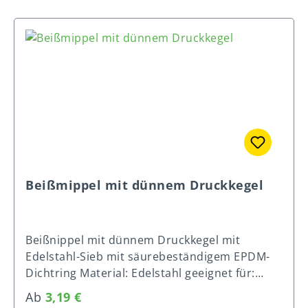
Feingefühl• • • Nässeschutz• • • Fett- /
Ölbeständigkeit• • Rutschsicherheit• • •
Atmungsaktivität• • •
Beißmippel mit dünnem Druckkegel
Beißnippel mit dünnem Druckkegel mit
Edelstahl-Sieb mit säurebeständigem EPDM-
Dichtring Material: Edelstahl geeignet für:
Hochdruck und Niederdruck Art. Nr. Länge
Regulärer Preis:
Ab
3,19 €
Ø Gewinde Ø Nippel Ø Druckkegel max.