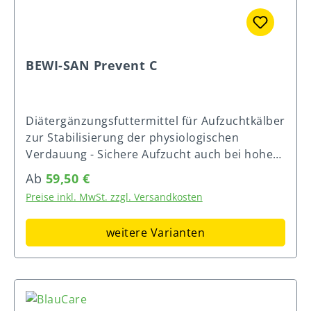
Probleme im Bereich der Immunität und
Durchfall. Als Zwischentränke immer BEWI-
Gesundheit oder in der allgemeinen
SAN Bewilyt anbieten. Fütterungshinweise:
Entwicklung des Kalbes. BEWI-SAN Milk+ eine
Bei Gefahr von, während oder nach
Lösung: Lebensnotwendige Spurenelemente
Verdauungsstörungen (Durchfall). Es wird
BEWI-SAN Prevent C
wie Eisen, Kupfer, Zink und Mangan beseitigen
empfohlen, vor der Verwendung den Rat eines
den Mangel aus der Vollmilch und
Tierarztes einzuholen. Zusammensetzung:
unterstützen die Abwehrbereitschaft des
Karotten, getr., Johannisbrotmehl, Bananen,
Diätergänzungsfuttermittel für Aufzuchtkälber
Kalbes Gleicht die Defizite der Vollmilch aus
getr., Traubenzucker, Apfeltrester,
zur Stabilisierung der physiologischen
und passt sie dem Bedarf der Kälber an Leicht
Natriumhydrogencarbonat, Kaliumchlorid,
Verdauung - Sichere Aufzucht auch bei hohem
angesäuert – fördert die Verdauung und
Natriumchlorid, Bockshornkleesaat (0,2 %)
Infektionsdruck (z.B. durch Cryptosporidien)
hemmt die Entwicklung von Bakterien Stärkt
Zusatzstoffe je kg Mischfutter: 16.000 I.E.
Regulärer Preis:
Ab
59,50 €
Kälberdurchfall sorgt nach wie vor auf vielen
die Abwehr und Fitness der Kälber Fördert die
Vitamin A (3a672a) | 3.600 I.E. Vitamin D3
Preise inkl. MwSt. zzgl. Versandkosten
Betrieben für erhebliche Probleme.
Verlabung der Vollmilch und entlastet damit
(3a671) | 1.500 mg Vitamin E (3a700) | 9.500
Untersuchungen zufolge bilden
den sensiblen Verdauungsprozess
mg Betain (Betainanhydrat, 3a920) | 100 mg
weitere Varianten
Cryptosporidien mittlerweile den größten
Anwendung von BEWI-SAN Milk+ Als wertvoller
Beta-Carotin (3a160(a)) Analytische
Anteil der Durchfallerreger. Ist ein Betrieb
Ergänzer der Vollmilchtränke über die
Bestandteile und Gehalte: 5% Rohprotein |
einmal betroffen, helfen selbst die besten
gesamte Tränkephase. Die Dosierung beträgt
3,3% Rohfett | 7% Rohfaser | 15,5% Rohasche
Kolostrummanagement- und schärfsten
10 g BEWI-SAN Milk+ pro 1 Liter Vollmilch.
| 0,3% Calcium | 0,15% Phosphor | 3,5%
Hygienemaßnahmen allein meistens nicht, da
Zusammensetzung: Traubenzucker,
Natrium | 3,8% Chloride | 1,6% Kalium | 28%