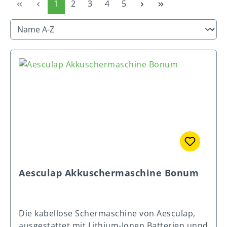
Seite
Seite
Seite
Seite
Seite
1
2
3
4
5
Aesculap Akkuschermaschine Bonum
Die kabellose Schermaschine von Aesculap,
ausgestattet mit Lithium-Ionen Batterien unnd