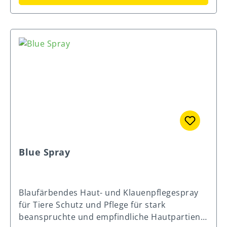
Optimale Kombination an lebensnotwendigen
Ameisensäure als Calciumformiat (1a238) 10
Vitaminen und Spurenelementen beugt
000 mg Sorbinsäure (1a200) 20 000 mg
Mangelerscheinungen vor Mit
Milchsäure als Calciumlactat (1a327) Die
appetitanregendem Bockshornklee
gleichzeitige Verwendung verschiedener
Cryptosporidien gehören mittlerweile zu den
organischer Säuren oder ihrer Salze ist
häufigsten Durchfallversursachern. Um eine
kontraindiziert, wenn für eine(s) oder mehrere
sichere Aufzucht des Kalbes gewährleisten zu
davon der zulässige Höchstgehalt erreicht
können, ist eine Unterstützung mit BEWI-SAN
oder nahezu erreicht ist.
Prevent C von Anfang an sinnvoll!
Anwendung von BEWI-SAN Prevent C Bei
hohem Infektionsdruck durch
Durchfallerreger wie Cryptosporidien, E.coli
Blue Spray
oder Rota-/Coronaviren. BEWI-SAN Prevent C
mit 10 g/Liter Tränke ab der zweiten Mahlzeit
in den ersten 8-14 Lebenstagen des Kalbes in
Blaufärbendes Haut- und Klauenpflegespray
die Milch einrühren (mindestens 60 g pro Kalb
für Tiere Schutz und Pflege für stark
und Tag). Fütterungshinweise: Bei Gefahr
beanspruchte und empfindliche Hautpartien,
von, während oder nach