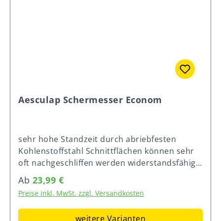
Rändelschraube GT147 Bei Bedarf ist die
Rändelschraube bis zu einer halben
Umdrehung nachzujustieren! Für den
perfekten Schermesserdruck!
Aesculap Schermesser Econom
sehr hohe Standzeit durch abriebfesten
Kohlenstoffstahl Schnittflächen können sehr
oft nachgeschliffen werden widerstandsfähige
Oberflächenbeschichtung optimale Härte
Regulärer Preis:
Ab
23,99 €
durch Vakuumhärteverfahren auf CNC-
Preise inkl. MwSt. zzgl. Versandkosten
Maschinen hergestellt und somit ein
gleichbleibend hohes Qualitätsniveau
weitere Varianten