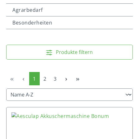
Agrarbedarf
Besonderheiten
Produkte filtern
Seite
Seite
Seite
1
2
3