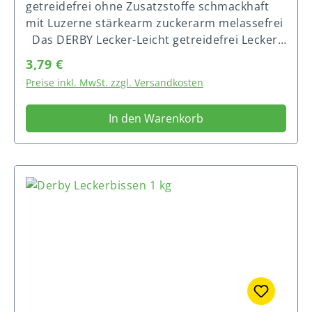
getreidefrei ohne Zusatzstoffe schmackhaft
Körpergewicht von 400 kg ; 30-40g Tagesdosis
mit Luzerne stärkearm zuckerarm melassefrei
Körpergewicht von 600 kg ; 50-60g Tagesdosis
Das DERBY Lecker-Leicht getreidefrei Leckerli
ist etwas ganz Besonderes für Ihr Pferd. Es
Regulärer Preis:
3,79 €
wird ohne Zusatzstoffe hergestellt und eignet
Preise inkl. MwSt. zzgl. Versandkosten
sich daher auch wunderbar zur Belohnung
von stoffwechselerkrankten Pferden.
In den Warenkorb
Fütterungsempfehlung: Pro Pferd und Tag bis
zu 100 Gramm.