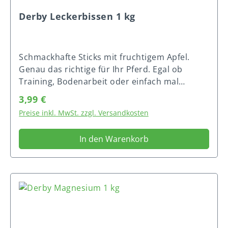
Derby Leckerbissen 1 kg
Schmackhafte Sticks mit fruchtigem Apfel.
Genau das richtige für Ihr Pferd. Egal ob
Training, Bodenarbeit oder einfach mal
zwischendurch, mit den DERBY® Leckerbissen
Regulärer Preis:
3,99 €
Apfel schenken Sie Ihrem Vierbeine einen
Preise inkl. MwSt. zzgl. Versandkosten
leckeren Snack. FütterungsempfehlungPferde
und Ponys freuen sich über eine tägliche
In den Warenkorb
Belohnung (bis zu 100 g / Pferd und Tag)