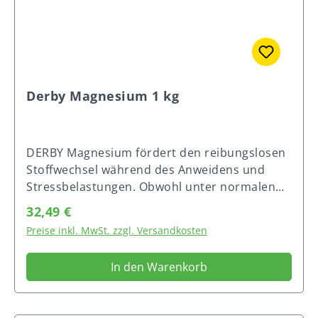
Derby Magnesium 1 kg
DERBY Magnesium fördert den reibungslosen
Stoffwechsel während des Anweidens und
Stressbelastungen. Obwohl unter normalen
Bedingungen ausreichend Magnesium in den
Regulärer Preis:
32,49 €
üblichen Rationen enthalten ist, kommt es
Preise inkl. MwSt. zzgl. Versandkosten
unter Stress zu einem erhöhten Bedarf an
Magnesium. Diese temporären
In den Warenkorb
Mangelerscheinungen führen zu Nervosität
und Leistungsabfall. Hier kann DERBY
Magnesium helfen. Es fördert eine gute