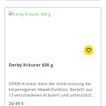
Derby Kräuter 600 g
DERBY Kräuter dient der Unterstützung der
körpereigenen Abwehrfunktion. Besteht aus
13 verschiedenen Kräutern und unterstützt
die physiologische Abwehrfunktion der
Regulärer Preis:
20,49 €