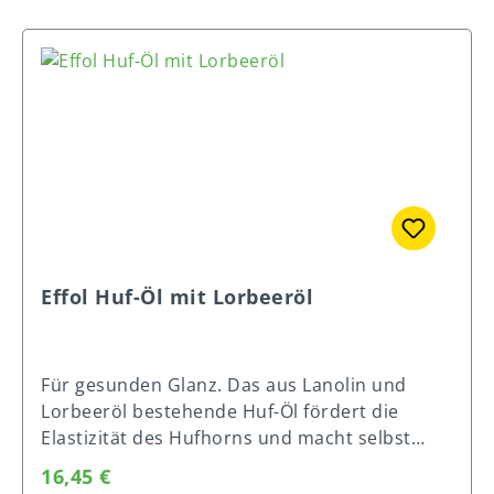
Bereits nach Anwendung einer 500ml Dose ist
der Huf garantiert wieder belastbar. Effol®
Huf-Soft-Creme wurde mit Dieter Kröhnert,
dem Mannschaftshufschmied der deutschen
Reiter, entwickelt. Enthält: Glycerin, Lanolin,
Hamamelis-Extrakt
Effol Huf-Öl mit Lorbeeröl
Für gesunden Glanz. Das aus Lanolin und
Lorbeeröl bestehende Huf-Öl fördert die
Elastizität des Hufhorns und macht selbst
einen weichen Huf wieder extrem belastbar.
Regulärer Preis:
16,45 €
Zusätzlich sorgt Thymol für eine beruhigende