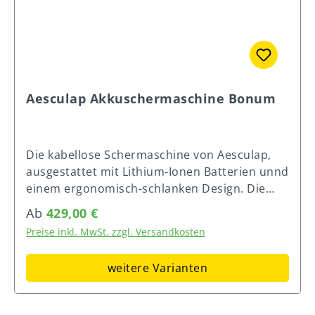
Aesculap Akkuschermaschine Bonum
Die kabellose Schermaschine von Aesculap,
ausgestattet mit Lithium-Ionen Batterien unnd
einem ergonomisch-schlanken Design. Die
Bonum passt auch perfekt in Frauenhände
Regulärer Preis:
Ab
429,00 €
und besticht durch geringes Gewicht,
Preise inkl. MwSt. zzgl. Versandkosten
geringer Geräuschentwicklung und langer
Akku-Laufzeit! Die Bionum ist ebenfallls mit
weitere Varianten
einem intelligenten Lithium-Ionen
Batteriesystem augestattet. Einerseits schützt
die Akku-Technologie das Gerät vor