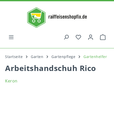
alt springen
War
Startseite
Garten
Gartenpflege
Gartenhelfer
Arbeitshandschuh Rico
Keron
Bildergalerie überspringen