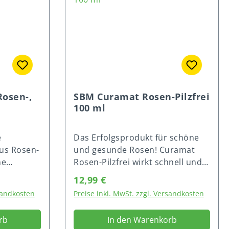
osen-,
SBM Curamat Rosen-Pilzfrei
100 ml
e
Das Erfolgsprodukt für schöne
us Rosen-
und gesunde Rosen! Curamat
ne
Rosen-Pilzfrei wirkt schnell und
t einer
nachhaltig gegen Pilzkrankheiten
Regulärer Preis:
12,99 €
ng gegen
wie Echter Mehltau und Rost an
rsandkosten
Preise inkl. MwSt. zzgl. Versandkosten
en (Echter
Zierpflanzen, sowie Echter
ßtau) und
Mehltau, Rost und Sternrußtau
rb
In den Warenkorb
ehltau
an Rosen. Auch zugelassen