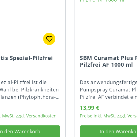
tis Spezial-Pilzfrei
SBM Curamat Plus R
Pilzfrei AF 1000 ml
ezial-Pilzfrei ist die
Das anwendungsfertig
 Wahl bei Pilzkrankheiten
Pumpspray Curamat Pl
flanzen (Phytophthora-
Pilzfrei AF verbindet ei
elke, Wurzelfäule),
bequeme Anwendung mi
r Preis:
Regulärer Preis:
13,99 €
t, Gurke (Falscher
hervorragenden Wirku
l. MwSt. zzgl. Versandkosten
Preise inkl. MwSt. zzgl. Ve
, und Erdbeeren
Pilzkrankheiten an Ros
thora-Arten:
Mehltau, Rost, Sternru
In den Warenkorb
In den Warenko
ule, Rote Wurzelfäule).
Zierpflanzen (Echter M