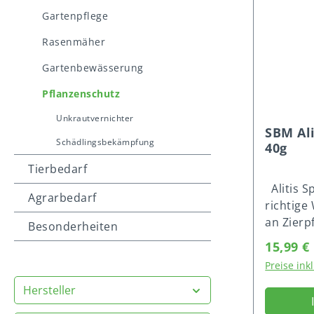
Gartenpflege
Rasenmäher
Gartenbewässerung
Pflanzenschutz
Unkrautvernichter
SBM Ali
Schädlingsbekämpfung
40g
Tierbedarf
Alitis Sp
Agrarbedarf
richtige
an Zierp
Besonderheiten
Arten: W
Reguläre
15,99 €
Kopfsala
Preise ink
Mehltau)
(Phytoph
Hersteller
Rhizomfä