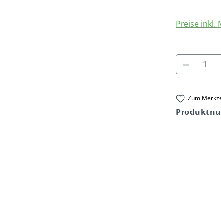
Preise inkl.
Produkt
Zum Merkze
Produktn