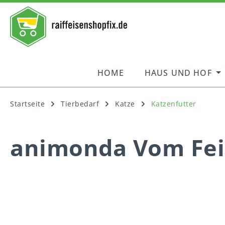
springen
Zur Hauptnavigation springen
HOME
HAUS UND HOF
Startseite
Tierbedarf
Katze
Katzenfutter
animonda Vom Fein
Bildergalerie überspringen