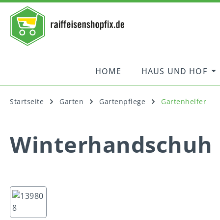
springen
Zur Hauptnavigation springen
HOME
HAUS UND HOF
Startseite
Garten
Gartenpflege
Gartenhelfer
Winterhandschuh 
Bildergalerie überspringen