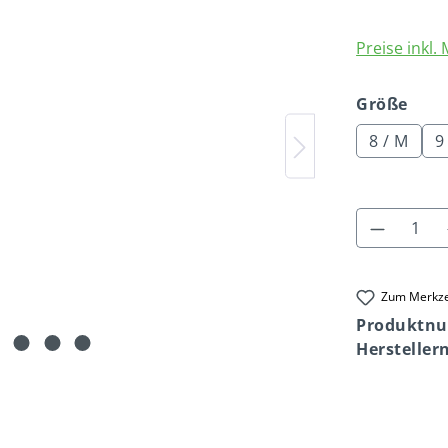
Preise inkl.
aus
Größe
8 / M
9 
Produkt
Zum Merkze
Produktn
Herstelle