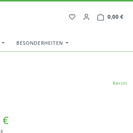
0,00 €
War
BESONDERHEITEN
Keron
 €
ck