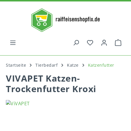
alt springen
War
Startseite
Tierbedarf
Katze
Katzenfutter
VIVAPET Katzen-
Trockenfutter Kroxi
Bildergalerie überspringen