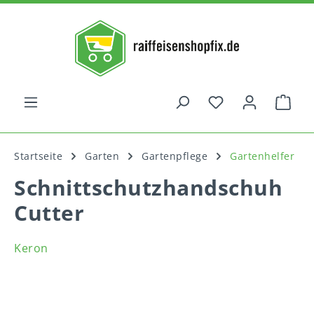
alt springen
War
Startseite
Garten
Gartenpflege
Gartenhelfer
Schnittschutzhandschuh
Cutter
Keron
Bildergalerie überspringen