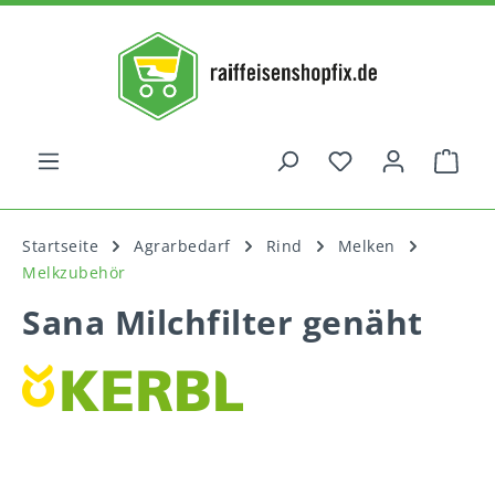
alt springen
War
Startseite
Agrarbedarf
Rind
Melken
Melkzubehör
Sana Milchfilter genäht
Bildergalerie überspringen