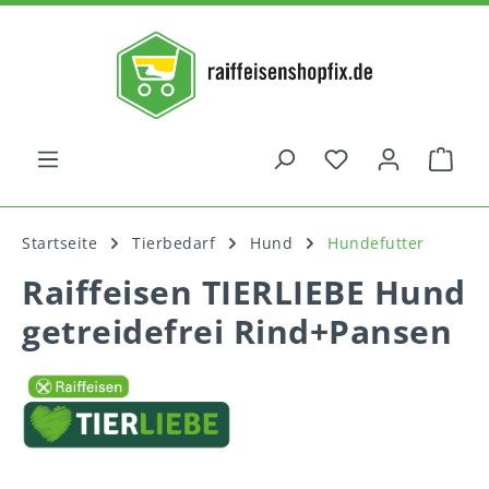
alt springen
War
Startseite
Tierbedarf
Hund
Hundefutter
Raiffeisen TIERLIEBE Hund
getreidefrei Rind+Pansen