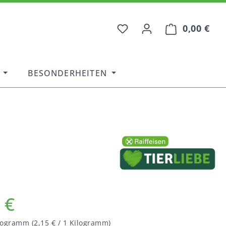
0,00 €
War
BESONDERHEITEN
 €
ilogramm
(2,15 € / 1 Kilogramm)