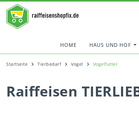
springen
Zur Hauptnavigation springen
HOME
HAUS UND HOF
Startseite
Tierbedarf
Vogel
Vogelfutter
Raiffeisen TIERLIE
Bildergalerie überspringen