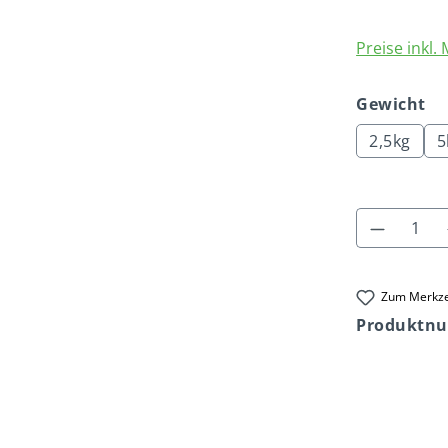
Preise inkl.
au
Gewicht
2,5kg
5
Produkt
Zum Merkze
Produktn