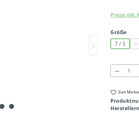
Preise inkl.
aus
Größe
7 / S
8 
Produkt
Zum Merkze
Produktn
Herstelle