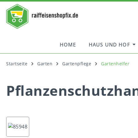
springen
Zur Hauptnavigation springen
HOME
HAUS UND HOF
Startseite
Garten
Gartenpflege
Gartenhelfer
Pflanzenschutzha
Bildergalerie überspringen