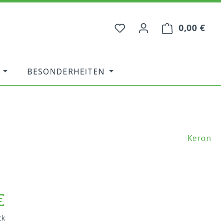
0,00 €
War
BESONDERHEITEN
Keron
€
ck