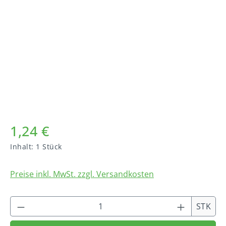
Bildergalerie überspringen
1,24 €
Inhalt:
1 Stück
Preise inkl. MwSt. zzgl. Versandkosten
Produkt Anzahl: Gib den gewünschten We
STK