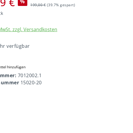
9 €
%
199,00 €
(39.7% gespart)
ck
 MwSt. zzgl. Versandkosten
hr verfügbar
ttel hinzufügen
ummer:
7012002.1
rnummer
15020-20