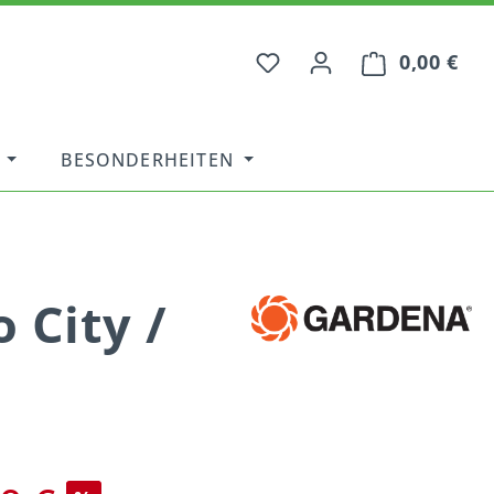
0,00 €
War
BESONDERHEITEN
 City /