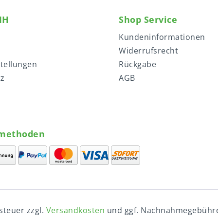
MH
Shop Service
Kundeninformationen
Widerrufsrecht
stellungen
Rückgabe
tz
AGB
methoden
tsteuer zzgl.
Versandkosten
und ggf. Nachnahmegebühre