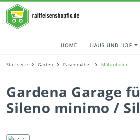
springen
Zur Hauptnavigation springen
HOME
HAUS UND HOF
Startseite
Garten
Rasenmäher
Mähroboter
Gardena Garage fü
Sileno minimo / Sil
Bildergalerie überspringen