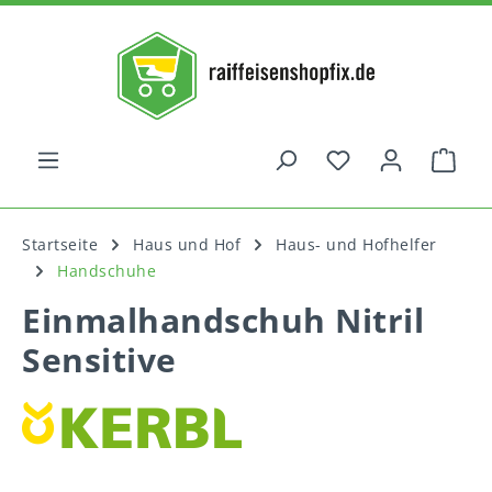
alt springen
War
Startseite
Haus und Hof
Haus- und Hofhelfer
Handschuhe
Einmalhandschuh Nitril
Sensitive