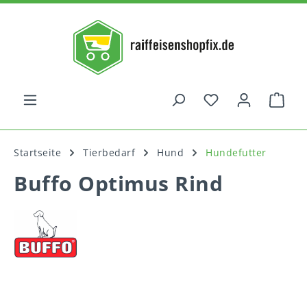
alt springen
War
Startseite
Tierbedarf
Hund
Hundefutter
Buffo Optimus Rind
Bildergalerie überspringen