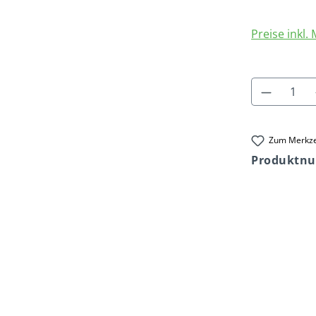
Preise inkl.
Produkt
Zum Merkze
Produktn