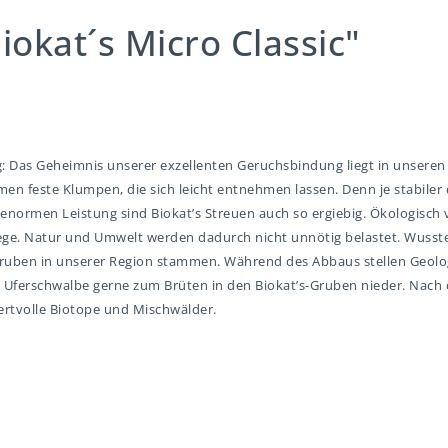
okat´s Micro Classic"
ung: Das Geheimnis unserer exzellenten Geruchsbindung liegt in unse
men feste Klumpen, die sich leicht entnehmen lassen. Denn je stabiler d
 enormen Leistung sind Biokat’s Streuen auch so ergiebig. Ökologisch 
. Natur und Umwelt werden dadurch nicht unnötig belastet. Wussten S
ruben in unserer Region stammen. Während des Abbaus stellen Geologe
die Uferschwalbe gerne zum Brüten in den Biokat’s-Gruben nieder. Nac
ertvolle Biotope und Mischwälder.