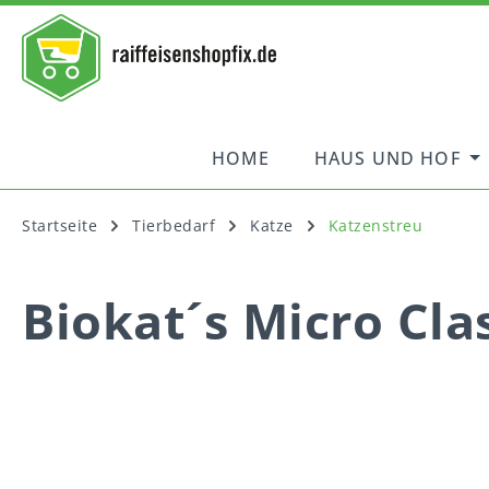
springen
Zur Hauptnavigation springen
HOME
HAUS UND HOF
Startseite
Tierbedarf
Katze
Katzenstreu
Biokat´s Micro Cla
Bildergalerie überspringen