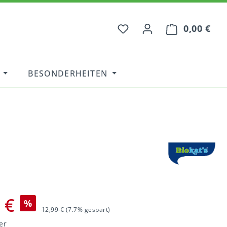
0,00 €
War
BESONDERHEITEN
 €
%
12,99 €
(7.7% gespart)
er