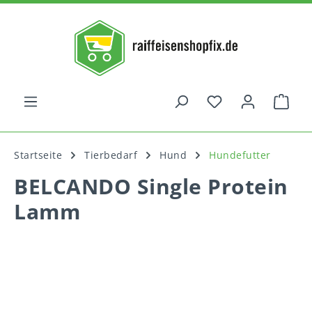
alt springen
War
Startseite
Tierbedarf
Hund
Hundefutter
BELCANDO Single Protein
Lamm
Bildergalerie überspringen