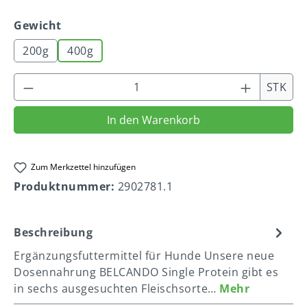
auswählen
Gewicht
200g
400g
Produkt Anzahl: Gib den gewünschten We
STK
In den Warenkorb
Zum Merkzettel hinzufügen
Produktnummer:
2902781.1
Beschreibung
Ergänzungsfuttermittel für Hunde Unsere neue
Dosennahrung BELCANDO Single Protein gibt es
in sechs ausgesuchten Fleischsorte…
Mehr